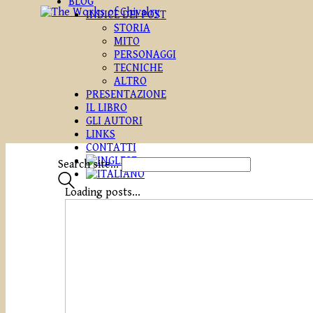
BLOG
INDICE DEI POST
STORIA
MITO
PERSONAGGI
TECNICHE
ALTRO
PRESENTAZIONE
IL LIBRO
GLI AUTORI
LINKS
CONTATTI
Search site...
Loading posts...