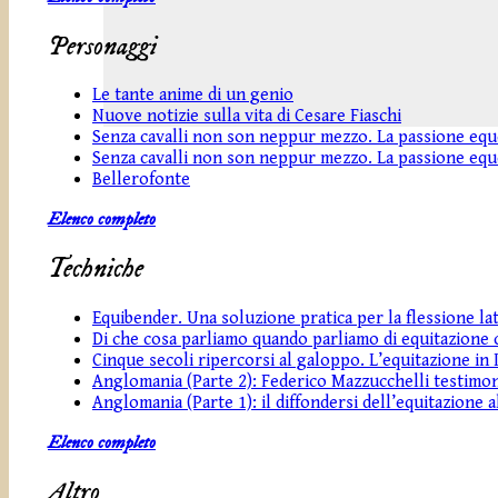
Personaggi
Le tante anime di un genio
Nuove notizie sulla vita di Cesare Fiaschi
Senza cavalli non son neppur mezzo. La passione eques
Senza cavalli non son neppur mezzo. La passione eques
Bellerofonte
Elenco completo
Techniche
Equibender. Una soluzione pratica per la flessione lat
Di che cosa parliamo quando parliamo di equitazione c
Cinque secoli ripercorsi al galoppo. L’equitazione in It
Anglomania (Parte 2): Federico Mazzucchelli testimon
Anglomania (Parte 1): il diffondersi dell’equitazione 
Elenco completo
Altro