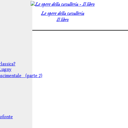
Le opere della cavalleria
Il libro
lassica?
i Lugny
nascimentale (parte 2)
rofonte