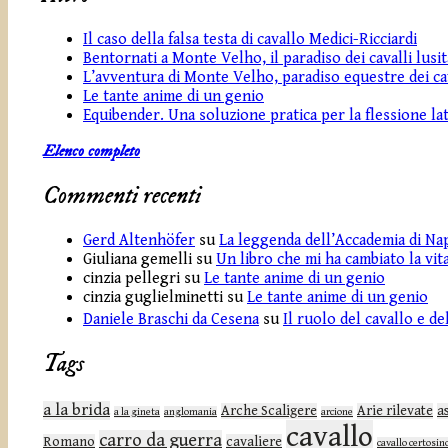
Il caso della falsa testa di cavallo Medici-Ricciardi
Bentornati a Monte Velho, il paradiso dei cavalli lusit
L’avventura di Monte Velho, paradiso equestre dei cav
Le tante anime di un genio
Equibender. Una soluzione pratica per la flessione lat
Elenco completo
Commenti recenti
Gerd Altenhöfer
su
La leggenda dell’Accademia di Na
Giuliana gemelli
su
Un libro che mi ha cambiato la vit
cinzia pellegri
su
Le tante anime di un genio
cinzia guglielminetti
su
Le tante anime di un genio
Daniele Braschi da Cesena
su
Il ruolo del cavallo e d
Tags
a la brida
Arche Scaligere
Arie rilevate
a
a la gineta
anglomania
arcione
cavallo
carro da guerra
Romano
cavaliere
cavallo certosin