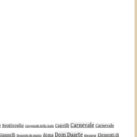
Carnevale
e
Bentivoglio
Caprilli
Carnevale
Cangrande della Scala
Dom Duarte
Giannelli
doma
Elementi di
Descente de mains
dressage