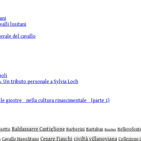
ani
alli lusitani
erale del cavallo
poli
a. Un tributo personale a Sylvia Loch
elle giostre nella cultura rinascimentale (parte 1)
Baldassarre Castiglione
ssetto
Barberini
Bartabas
Bellerofont
Baucher
Cesare Fiaschi
civiltà villanoviana
Cavallo Napolitano
Collezione 
o