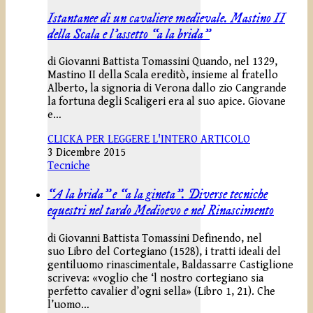
Istantanee di un cavaliere medievale. Mastino II
della Scala e l’assetto “a la brida”
di Giovanni Battista Tomassini Quando, nel 1329,
Mastino II della Scala ereditò, insieme al fratello
Alberto, la signoria di Verona dallo zio Cangrande
la fortuna degli Scaligeri era al suo apice. Giovane
e…
CLICKA PER LEGGERE L'INTERO ARTICOLO
3 Dicembre 2015
Tecniche
“A la brida” e “a la gineta”. Diverse tecniche
equestri nel tardo Medioevo e nel Rinascimento
di Giovanni Battista Tomassini Definendo, nel
suo Libro del Cortegiano (1528), i tratti ideali del
gentiluomo rinascimentale, Baldassarre Castiglione
scriveva: «voglio che ‘l nostro cortegiano sia
perfetto cavalier d’ogni sella» (Libro 1, 21). Che
l’uomo…