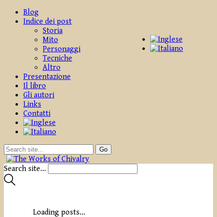
Blog
Indice dei post
Storia
Mito
Personaggi
Tecniche
Altro
Presentazione
Il libro
Gli autori
Links
Contatti
Search site...
Loading posts...