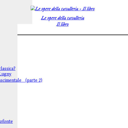
Le opere della cavalleria
Il libro
lassica?
i Lugny
nascimentale (parte 2)
rofonte