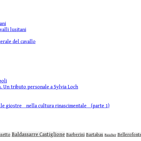
ani
alli lusitani
erale del cavallo
poli
a. Un tributo personale a Sylvia Loch
elle giostre nella cultura rinascimentale (parte 1)
Baldassarre Castiglione
ssetto
Barberini
Bartabas
Bellerofont
Baucher