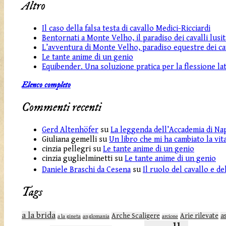
Altro
Il caso della falsa testa di cavallo Medici-Ricciardi
Bentornati a Monte Velho, il paradiso dei cavalli lusit
L’avventura di Monte Velho, paradiso equestre dei cav
Le tante anime di un genio
Equibender. Una soluzione pratica per la flessione lat
Elenco completo
Commenti recenti
Gerd Altenhöfer
su
La leggenda dell’Accademia di Na
Giuliana gemelli
su
Un libro che mi ha cambiato la vit
cinzia pellegri
su
Le tante anime di un genio
cinzia guglielminetti
su
Le tante anime di un genio
Daniele Braschi da Cesena
su
Il ruolo del cavallo e d
Tags
a la brida
Arche Scaligere
Arie rilevate
a
a la gineta
anglomania
arcione