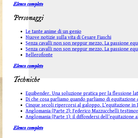
Elenco completo
Personaggi
Le tante anime di un genio
Nuove notizie sulla vita di Cesare Fiaschi
Senza cavalli non son neppur mezzo. La passione eques
Senza cavalli non son neppur mezzo. La passione eques
Bellerofonte
Elenco completo
Techniche
Equibender. Una soluzione pratica per la flessione lat
Di che cosa parliamo quando parliamo di equitazione c
Cinque secoli ripercorsi al galoppo. L’equitazione in It
Anglomania (Parte 2): Federico Mazzucchelli testimon
Anglomania (Parte 1): il diffondersi dell’equitazione 
Elenco completo