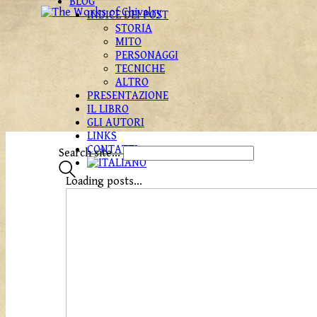
BLOG
INDICE DEI POST
STORIA
MITO
PERSONAGGI
TECNICHE
ALTRO
PRESENTAZIONE
IL LIBRO
GLI AUTORI
LINKS
CONTATTI
Search site...
Loading posts...