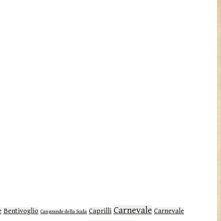
Carnevale
e
Bentivoglio
Caprilli
Carnevale
Cangrande della Scala