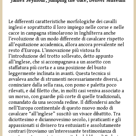
James Seymour, Jumping the Gate, Denver Museum
Le differenti caratteristiche morfologiche dei cavalli
inglesi e soprattutto il loro impiego nelle corse e nelle
cacce in campagna stimolarono in Inghilterra anche
l’evoluzione di un modo differente di cavalcare rispetto
all’equitazione accademica, allora ancora prevalente nel
resto d’Europa. L’innovazione più vistosa fu
l’introduzione del trotto sollevato, detto appunto
all’inglese, che si accompagnava a un assetto con
staffatura più corta e a una posizione del busto
leggermente inclinata in avanti. Questa tecnica si
avvaleva anche di strumenti necessariamente diversi, a
cominciare dalla sella rasa, con pomo e paletta poco
rilevati, e dal filetto che, in molti casi veniva associato a
un morso, con guardie più corte di quelle tradizionali,
comandato da una seconda redine. Il diffondersi anche
nell’Europa continentale di questo nuovo modo di
cavalcare “all’inglese” suscitò un vivace dibattito. Tra
diciottesimo e diciannovesimo secolo, i praticanti e gli
appassionati si divisero tra entusiasti e assolutamente
contrari (troviamo un’interessante testimonianza di