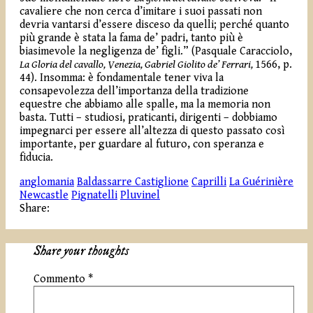
cavaliere che non cerca d’imitare i suoi passati non
devria vantarsi d’essere disceso da quelli; perché quanto
più grande è stata la fama de’ padri, tanto più è
biasimevole la negligenza de’ figli.” (
Pasquale Caracciolo,
La Gloria del cavallo, Venezia, Gabriel Giolito de’ Ferrari,
1566, p.
44)
. Insomma: è fondamentale tener viva la
consapevolezza dell’importanza della tradizione
equestre che abbiamo alle spalle, ma la memoria non
basta. Tutti – studiosi, praticanti, dirigenti – dobbiamo
impegnarci per essere all’altezza di questo passato così
importante, per guardare al futuro, con speranza e
fiducia.
anglomania
Baldassarre Castiglione
Caprilli
La Guérinière
Newcastle
Pignatelli
Pluvinel
Share:
Share your thoughts
Commento
*