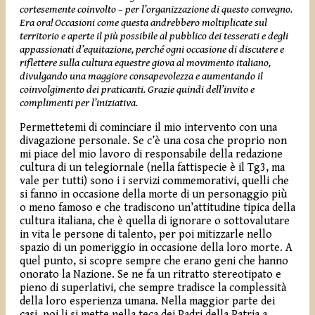
cortesemente coinvolto – per l’organizzazione di questo convegno.
Era ora! Occasioni come questa andrebbero moltiplicate sul
territorio e aperte il più possibile al pubblico dei tesserati e degli
appassionati d’equitazione, perché ogni occasione di discutere e
riflettere sulla cultura equestre giova al movimento italiano,
divulgando una maggiore consapevolezza e aumentando il
coinvolgimento dei praticanti. Grazie quindi dell’invito e
complimenti per l’iniziativa.
Permettetemi di cominciare il mio intervento con una
divagazione personale. Se c’è una cosa che proprio non
mi piace del mio lavoro di responsabile della redazione
cultura di un telegiornale (nella fattispecie è il Tg3, ma
vale per tutti) sono i i servizi commemorativi, quelli che
si fanno in occasione della morte di un personaggio più
o meno famoso e che tradiscono un’attitudine tipica della
cultura italiana, che è quella di ignorare o sottovalutare
in vita le persone di talento, per poi mitizzarle nello
spazio di un pomeriggio in occasione della loro morte. A
quel punto, si scopre sempre che erano geni che hanno
onorato la Nazione. Se ne fa un ritratto stereotipato e
pieno di superlativi, che sempre tradisce la complessità
della loro esperienza umana. Nella maggior parte dei
casi, poi li si mette nella teca dei Padri della Patria a