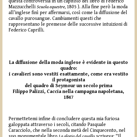
questa controversia in un capitolo del libro di Federico
Mazzucchelli
Scuola equestre,
1805 ). Alla fine però la moda
all’inglese finì per affermarsi, così come la diffusione del
cavallo purosangue. Cambiamenti questi che
rappresentano le premesse delle successive intuizioni di
Federico Caprilli.
La diffusione della moda inglese è evidente in questo
quadro:
i cavalieri sono vestiti esattamente, come era vestito
il protagonista
del quadro di Seymour un secolo prima
Filippo Palizzi, Caccia nella campagna napoletana,
1847
Permettetemi infine di concludere questa mia furiosa
galoppata attraverso i secoli, citando Pasquale
Caracciolo, che nella seconda metà del Cinquecento, nel
suo monumentale libro
La gloria del cavallo
scriveva: “Il