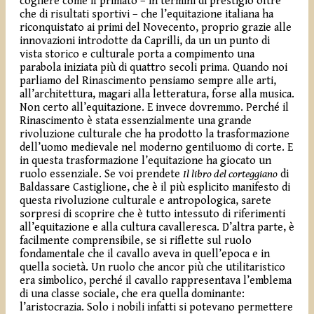
cogliere come il primato – in termini di prestigio oltre
che di risultati sportivi – che l’equitazione italiana ha
riconquistato ai primi del Novecento, proprio grazie alle
innovazioni introdotte da Caprilli, da un un punto di
vista storico e culturale porta a compimento una
parabola iniziata più di quattro secoli prima. Quando noi
parliamo del Rinascimento pensiamo sempre alle arti,
all’architettura, magari alla letteratura, forse alla musica.
Non certo all’equitazione. E invece dovremmo. Perché il
Rinascimento è stata essenzialmente una grande
rivoluzione culturale che ha prodotto la trasformazione
dell’uomo medievale nel moderno gentiluomo di corte. E
in questa trasformazione l’equitazione ha giocato un
ruolo essenziale. Se voi prendete
Il libro del corteggiano
di
Baldassare Castiglione, che è il più esplicito manifesto di
questa rivoluzione culturale e antropologica, sarete
sorpresi di scoprire che è tutto intessuto di riferimenti
all’equitazione e alla cultura cavalleresca. D’altra parte, è
facilmente comprensibile, se si riflette sul ruolo
fondamentale che il cavallo aveva in quell’epoca e in
quella società. Un ruolo che ancor più che utilitaristico
era simbolico, perché il cavallo rappresentava l’emblema
di una classe sociale, che era quella dominante:
l’aristocrazia. Solo i nobili infatti si potevano permettere