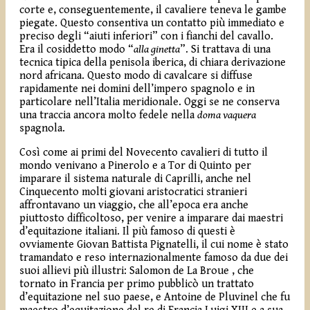
corte e, conseguentemente, il cavaliere teneva le gambe
piegate. Questo consentiva un contatto più immediato e
preciso degli “aiuti inferiori” con i fianchi del cavallo.
Era il cosiddetto modo “
alla ginetta
”. Si trattava di una
tecnica tipica della penisola iberica, di chiara derivazione
nord africana. Questo modo di cavalcare si diffuse
rapidamente nei domini dell’impero spagnolo e in
particolare nell’Italia meridionale. Oggi se ne conserva
una traccia ancora molto fedele nella
doma vaquera
spagnola.
Così come ai primi del Novecento cavalieri di tutto il
mondo venivano a Pinerolo e a Tor di Quinto per
imparare il sistema naturale di Caprilli, anche nel
Cinquecento molti giovani aristocratici stranieri
affrontavano un viaggio, che all’epoca era anche
piuttosto difficoltoso, per venire a imparare dai maestri
d’equitazione italiani. Il più famoso di questi è
ovviamente Giovan Battista Pignatelli, il cui nome è stato
tramandato e reso internazionalmente famoso da due dei
suoi allievi più illustri: Salomon de La Broue , che
tornato in Francia per primo pubblicò un trattato
d’equitazione nel suo paese, e Antoine de Pluvinel che fu