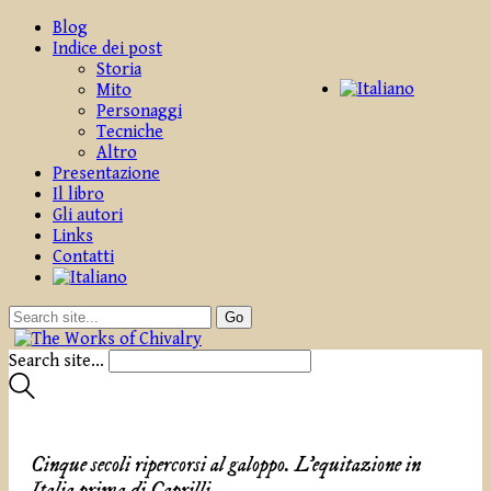
Blog
Indice dei post
Storia
Mito
Personaggi
Tecniche
Altro
Presentazione
Il libro
Gli autori
Links
Contatti
Search site...
Cinque secoli ripercorsi al galoppo. L’equitazione in
Italia prima di Caprilli