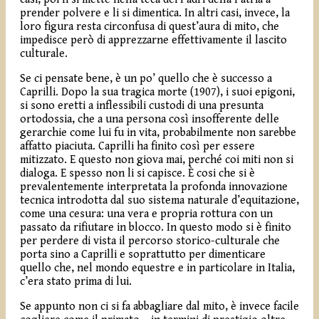
prender polvere e li si dimentica. In altri casi, invece, la
loro figura resta circonfusa di quest’aura di mito, che
impedisce però di apprezzarne effettivamente il lascito
culturale.
Se ci pensate bene, è un po’ quello che è successo a
Caprilli. Dopo la sua tragica morte (1907), i suoi epigoni,
si sono eretti a inflessibili custodi di una presunta
ortodossia, che a una persona così insofferente delle
gerarchie come lui fu in vita, probabilmente non sarebbe
affatto piaciuta. Caprilli ha finito così per essere
mitizzato. E questo non giova mai, perché coi miti non si
dialoga. E spesso non li si capisce. È cosi che si è
prevalentemente interpretata la profonda innovazione
tecnica introdotta dal suo sistema naturale d’equitazione,
come una cesura: una vera e propria rottura con un
passato da rifiutare in blocco. In questo modo si è finito
per perdere di vista il percorso storico-culturale che
porta sino a Caprilli e soprattutto per dimenticare
quello che, nel mondo equestre e in particolare in Italia,
c’era stato prima di lui.
Se appunto non ci si fa abbagliare dal mito, è invece facile