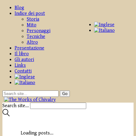
Blog
Indice dei post
Storia
Mito
Personaggi
Tecniche
Altro
Presentazione
Il libro
Gli autori
Links
Contatti
Search site...
Loading posts...