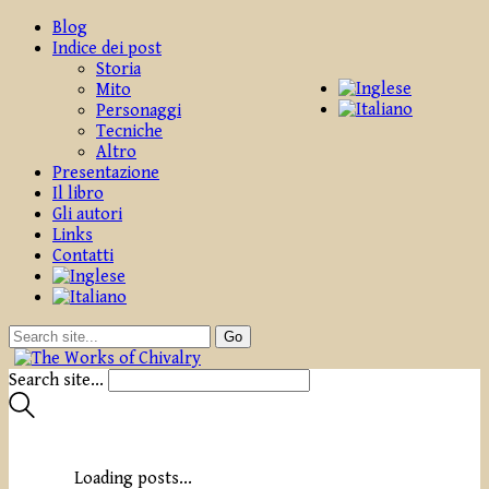
Blog
Indice dei post
Storia
Mito
Personaggi
Tecniche
Altro
Presentazione
Il libro
Gli autori
Links
Contatti
Search site...
Loading posts...