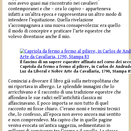
non avevo quasi mai riscontrato nei cavalieri
contemporanei e che – ora lo capivo – apparteneva
infatti a un’altra epoca e rappresentava un altro modo di
intendere l’equitazione. Quella rivelazione
s’accompagnava a una nuova consapevolezza: era quello
il modo di concepire e praticare l’arte equestre che
volevo diventasse anche il mio.
Il fascino di un sapere equestre affinato nel corso dei seco
Capriola da fermo a fermo al piliere, in Carlos de Andrad
Luz da Liberal e Nobre Arte da Cavallaria, 1790, Stampa 8
Cominciai a divorare il libro già sulla metropolitana che
mi riportava in albergo. Le splendide immagini che lo
arricchivano e il racconto di una tradizione equestre che
affondava le sue radici nell’antichità classica mi
affascinavano. E poco importa se non tutto di quel
racconto mi fosse chiaro. C’erano nomi e termini tecnici
che, lo confesso, all’epoca non avevo ancora mai sentito
e non comprendevo. Ma capivo che in quelle pagine
veniva evocata un’antica saggezza, sedimentatasi in