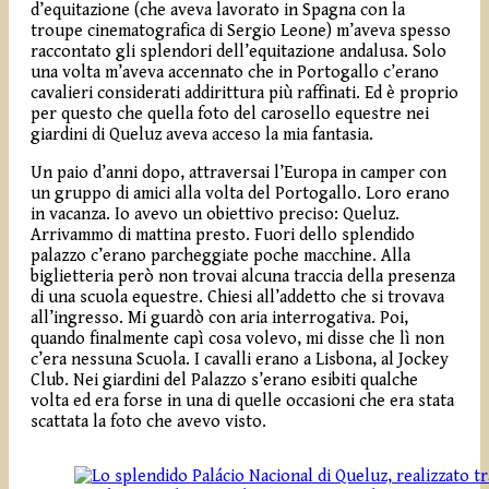
d’equitazione (che aveva lavorato in Spagna con la
troupe cinematografica di Sergio Leone) m’aveva spesso
raccontato gli splendori dell’equitazione andalusa. Solo
una volta m’aveva accennato che in Portogallo c’erano
cavalieri considerati addirittura più raffinati. Ed è proprio
per questo che quella foto del carosello equestre nei
giardini di Queluz aveva acceso la mia fantasia.
Un paio d’anni dopo, attraversai l’Europa in camper con
un gruppo di amici alla volta del Portogallo. Loro erano
in vacanza. Io avevo un obiettivo preciso: Queluz.
Arrivammo di mattina presto. Fuori dello splendido
palazzo c’erano parcheggiate poche macchine. Alla
biglietteria però non trovai alcuna traccia della presenza
di una scuola equestre. Chiesi all’addetto che si trovava
all’ingresso. Mi guardò con aria interrogativa. Poi,
quando finalmente capì cosa volevo, mi disse che lì non
c’era nessuna Scuola. I cavalli erano a Lisbona, al Jockey
Club. Nei giardini del Palazzo s’erano esibiti qualche
volta ed era forse in una di quelle occasioni che era stata
scattata la foto che avevo visto.