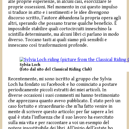
alle proprie esperienze, in alcuni casi, esorcizzare le
proprie ossessioni. Nel momento in cui questo impulso
si traduce in atto e i sentimenti e le idee divengono
discorso scritto, l’autore abbandona la propria opera agli
altri, sperando che possano trarne qualche beneficio. È
impossibile stabilire quali cortocircuiti inneschino la
scintilla determinante, ma alcuni libri ci parlano in modo
diverso. Toccano tasti ai quali siamo più sensibili e
innescano così trasformazioni profonde.
Sylvia Loch
(foto dal sito del Classical Riding Club)
Recentemente, mi sono iscritto al gruppo che Sylvia
Loch ha fondato su Facebook e ho cominciato a postare
periodicamente piccoli estratti dei miei articoli. In
diverse occasioni i suoi commenti mi hanno testimoniato
che apprezzava quanto avevo pubblicato. È stato però un
caso fortuito e straordinario che m’ha fatto venire in
mente di scrivere questo articolo: per far sapere a lei
qual è stata l’influenza che il suo lavoro ha esercitato
sulla mia vita e per raccontare a voi un esempio del
potere insostituibile dei libri. All’inizio dell’estate ho