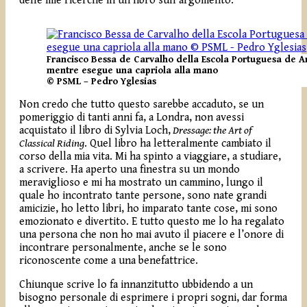
delle mie ricerche in un libro sull’argomento.
Francisco Bessa de Carvalho della Escola Portuguesa de A
mentre esegue una capriola alla mano
© PSML – Pedro Yglesias
Non credo che tutto questo sarebbe accaduto, se un
pomeriggio di tanti anni fa, a Londra, non avessi
acquistato il libro di Sylvia Loch,
Dressage: the Art of
Classical Riding
. Quel libro ha letteralmente cambiato il
corso della mia vita. Mi ha spinto a viaggiare, a studiare,
a scrivere. Ha aperto una finestra su un mondo
meraviglioso e mi ha mostrato un cammino, lungo il
quale ho incontrato tante persone, sono nate grandi
amicizie, ho letto libri, ho imparato tante cose, mi sono
emozionato e divertito. E tutto questo me lo ha regalato
una persona che non ho mai avuto il piacere e l’onore di
incontrare personalmente, anche se le sono
riconoscente come a una benefattrice.
Chiunque scrive lo fa innanzitutto ubbidendo a un
bisogno personale di esprimere i propri sogni, dar forma