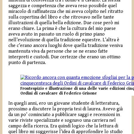
millenni di convivenza tra l’uomo e il cavallo. La stessa
saggezza e competenza che aveva reso possibile quel
miracolo di raffinatezza che mi aveva colpito nel ritratto
sulla copertina del libro e che ritrovavo nelle tante
illustrazioni di quella bella edizione. Due cose però mi
erano chiare. La prima è che la cultura del mio paese
aveva avuto in passato un ruolo di primo piano
nell’evoluzione di quella tradizione equestre. L’altra è
che c’erano ancora luoghi dove quella tradizione veniva
mantenuta viva da persone che se ne erano fatte
interpreti e custodi. Due certezze che erano un ottimo
punto di partenza.
Frontespizio e illustrazione di una delle varie edizioni ci
Ordini di cavalcare di Federico Grisone
In quegli anni, ero un giovane studente di letteratura,
prossimo a discutere la propria tesi di laurea. Avevo già
da un po’ cominciato a pubblicare saggi e recensioni in
varie riviste specializzate e sognavo una carriera nel
campo della ricerca. Era quindi logico che la lettura di
quel libro mi suggerisse l’idea di approfondire lo studio