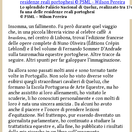
Lo splendido Palácio Nacional di Queluz, realizzato tra 174
fu una delle residenze reali portoghesi
© PSML – Wilson Pereira
Insomma, un fallimento. Fu però durante quel viaggio
che, in una piccola libreria vicino al celebre caffè
A
brasileira
, nel centro di Lisbona, trovai l’edizione francese
delle opere complete di Nuno Oliveira (Éditions Crépin
Leblond) e il bel volume di Fernando Sommer D’Andrade
sulla tauromachia equestre portoghese. Altre tracce da
seguire. Altri spunti per far galoppare l’immaginazione.
Da allora sono passati molti anni e sono tornato tante
volte in Portogallo. Non solo ho visto diverse volte
esibirsi quegli straordinari cavalieri di Queluz, che
formano la Escola Portuguesa de Arte Equestre, ma ho
anche assistito ai loro allenamenti, ho visitato le
scuderie, li ho conosciuti personalmente e con molti di
loro è nata una sincera amicizia . Da alcuni ho avuto
anche il piacere e l’onore di prendere lezioni
d’equitazione. Nel frattempo, pur essendo diventato un
giornalista parlamentare, ho continuato a studiare la
trattatistica equestre e, alla fine, ho pubblicato i risultati