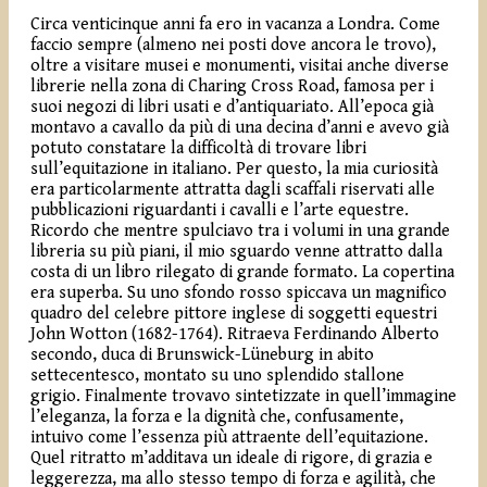
Circa venticinque anni fa ero in vacanza a Londra. Come
faccio sempre (almeno nei posti dove ancora le trovo),
oltre a visitare musei e monumenti, visitai anche diverse
librerie nella zona di Charing Cross Road, famosa per i
suoi negozi di libri usati e d’antiquariato. All’epoca già
montavo a cavallo da più di una decina d’anni e avevo già
potuto constatare la difficoltà di trovare libri
sull’equitazione in italiano. Per questo, la mia curiosità
era particolarmente attratta dagli scaffali riservati alle
pubblicazioni riguardanti i cavalli e l’arte equestre.
Ricordo che mentre spulciavo tra i volumi in una grande
libreria su più piani, il mio sguardo venne attratto dalla
costa di un libro rilegato di grande formato. La copertina
era superba. Su uno sfondo rosso spiccava un magnifico
quadro del celebre pittore inglese di soggetti equestri
John Wotton (1682-1764). Ritraeva Ferdinando Alberto
secondo, duca di Brunswick-Lüneburg in abito
settecentesco, montato su uno splendido stallone
grigio. Finalmente trovavo sintetizzate in quell’immagine
l’eleganza, la forza e la dignità che, confusamente,
intuivo come l’essenza più attraente dell’equitazione.
Quel ritratto m’additava un ideale di rigore, di grazia e
leggerezza, ma allo stesso tempo di forza e agilità, che