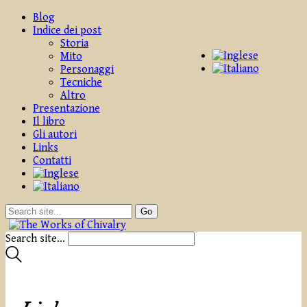
Blog
Indice dei post
Storia
Mito
Personaggi
Tecniche
Altro
Presentazione
Il libro
Gli autori
Links
Contatti
Search site...