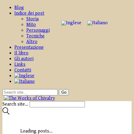
Blog
Indice dei post
Storia
Mito
Personaggi
Tecniche
Altro
Presentazione
Il libro
Gli autori
Links
Contatti
Search site...
Loading posts...