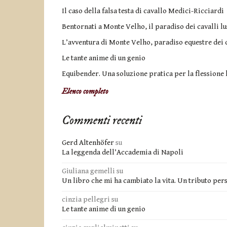
Il caso della falsa testa di cavallo Medici-Ricciardi
Bentornati a Monte Velho, il paradiso dei cavalli lu
L’avventura di Monte Velho, paradiso equestre dei c
Le tante anime di un genio
Equibender. Una soluzione pratica per la flessione l
Elenco completo
Commenti recenti
Gerd Altenhöfer
su
La leggenda dell’Accademia di Napoli
Giuliana gemelli
su
Un libro che mi ha cambiato la vita. Un tributo per
cinzia pellegri
su
Le tante anime di un genio