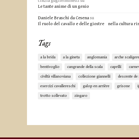
cinzia guglielminetti
su
Le tante anime di un genio
Daniele Braschi da Cesena
su
Il ruolo del cavallo e delle giostre nella cultura 
Tags
a la brida
a la gineta
anglomania
arche scaliger
bentivoglio
cangrande della scala
caprilli
carne
civiltà villanoviana
collezione giannelli
descente de
esercizi cavallereschi
galop en arrière
grisone
trotto sollevato
zingaro