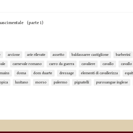
rinascimentale (parte 1)
e
arcione
arie rilevate
assetto
baldassarre castiglione
barberini
vale
carnevale romano
carro da guerra
cavaliere
cavallo
cavallo
 mains
doma
dom duarte
dressage
elementi di cavallerizza
equit
ippica
lusitano
morso
palermo
pignatelli
purosangue inglese