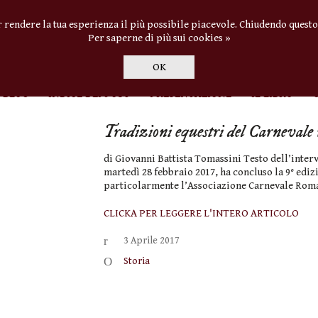
r rendere la tua esperienza il più possibile piacevole. Chiudendo questo
Per saperne di più sui cookies »
OK
BLOG
INDICE DEI POST
PRESENTAZIONE
IL LIBRO
Tradizioni equestri del Carnevale
di Giovanni Battista Tomassini Testo dell’interv
martedì 28 febbraio 2017, ha concluso la 9° ed
particolarmente l’Associazione Carnevale Ro
CLICKA PER LEGGERE L'INTERO ARTICOLO
3 Aprile 2017
Storia