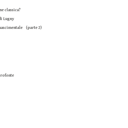
ne classica?
di Lugny
rinascimentale (parte 2)
erofonte