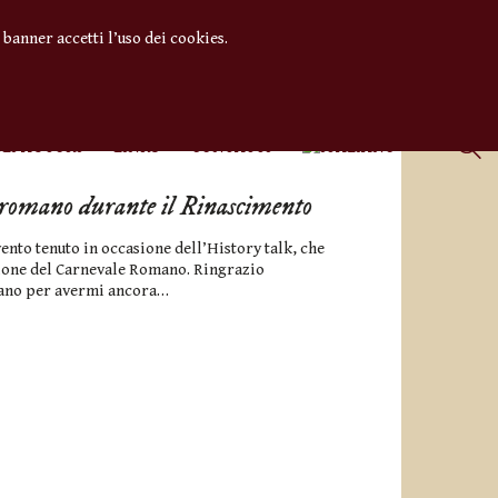
 banner accetti l’uso dei cookies.
GLI AUTORI
LINKS
CONTATTI
 romano durante il Rinascimento
ento tenuto in occasione dell’History talk, che
izione del Carnevale Romano. Ringrazio
mano per avermi ancora…